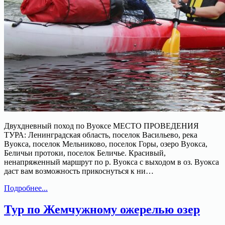
Двухдневный поход по Вуоксе МЕСТО ПРОВЕДЕНИЯ
ТУРА: Ленинградская область, поселок Васильево, река
Вуокса, поселок Мельниково, поселок Горы, озеро Вуокса,
Беличьи протоки, поселок Беличье. Красивый,
ненапряженный маршрут по р. Вуокса с выходом в оз. Вуокса
даст вам возможность прикоснуться к ни…
Двухдневный
Подробнее...
поход
по
Тур по Жемчужному ожерелью озер
Вуоксе