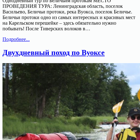
Однодневный тур по Беличьим протокам МЕСТО
ПРОВЕДЕНИЯ ТУРА: Ленинградская область, поселок
Васильево, Беличьи протоки, река Вуокса, поселок Беличье.
Беличьи протоки одно из самых интересных и красивых мест
на Карельском перешейке – здесь обязательно нужно
побывать! После Тиверских волоков в…
Однодневный
Подробнее...
тур
по
Двухдневный поход по Вуоксе
Беличьим
протокам