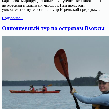
Барышево. Маршрут для опытных путешественников. Очень
интересный и красивый маршрут. Нам предстоит
увлекательное путешествие в мир Карельской природы.…
Двухдневный
Подробнее...
поход
по
Однодневный тур по островам Вуоксы
озеру
Макаровское