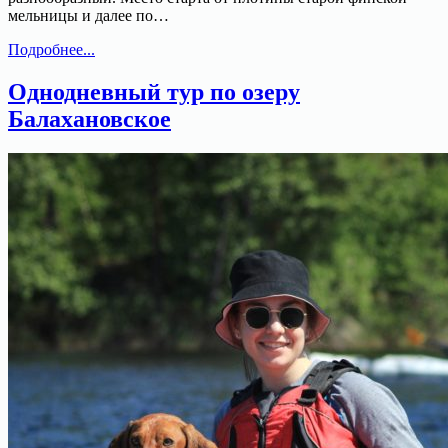
мельницы и далее по…
Однодневный
Подробнее...
тур:
Студеное-
Однодневный тур по озеру
Синее-
Балахановское
Горы