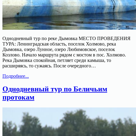
Однодневный тур по реке Дымовка МЕСТО ПРОВЕДЕНИЯ
ТУРА: Ленинградская область, поселок Холмово, река
Дымовка, озеро Лунное, озеро Любимовское, поселок
Козлово. Начало маршрута рядом с мостом в пос. Холмово.
Река Дымовка спокойная, петляет среди камыша, то
расширяясь, то сужаясь. После очередного…
Однодневный
Подробнее...
тур
по
Однодневный тур по Беличьим
джунглям
протокам
р.
Дымовка