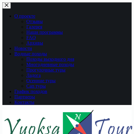
Перейти
к
сути
О проекте
Отзывы
Галерея
Наши программы
FAQ
Архивы
Новости
Водные походы
Походы выходного дня
Многодневные походы
Прогулочные туры
Ладога
Осенние туры
Сап туры
График походов
Партнеры
Контакты