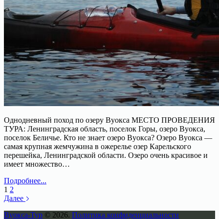
Однодневный поход по озеру Вуокса МЕСТО ПРОВЕДЕНИЯ
ТУРА: Ленинградская область, поселок Горы, озеро Вуокса,
поселок Беличье. Кто не знает озеро Вуокса? Озеро Вуокса —
самая крупная жемчужина в ожерелье озер Карельского
перешейка, Ленинградской области. Озеро очень красивое и
имеет множество…
Однодневный
Подробнее...
тур
1
2
по
Далее
островам
Вуокса-Тур
© 2026.
Политика конфиденциальности
Вуоксы