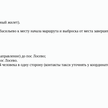
ьный жилет).
Васильево к месту начала маршрута и выброска от места заверш
аправление) до пос Лосево;
пос Лосево.
4 человека в одну сторону (контакты такси уточнять у координат