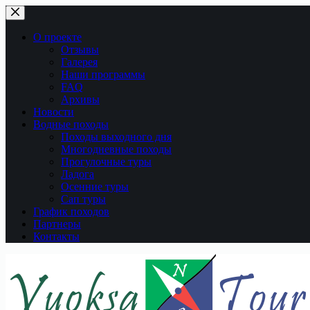
Перейти
к
сути
О проекте
Отзывы
Галерея
Наши программы
FAQ
Архивы
Новости
Водные походы
Походы выходного дня
Многодневные походы
Прогулочные туры
Ладога
Осенние туры
Сап туры
График походов
Партнеры
Контакты