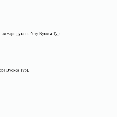
ения маршрута на базу Вуокса Тур.
ора Вуокса Тур).