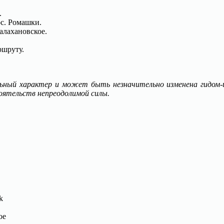
.
ос. Ромашки.
алахановское.
ршруту.
ый характер и может быть незначительно изменена гидом-
тоятельств непреодолимой силы.