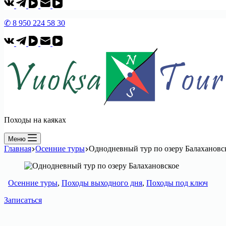
✆ 8 950 224 58 30
Походы на каяках
Меню
Главная
Осенние туры
Однодневный тур по озеру Балахановс
Осенние туры
,
Походы выходного дня
,
Походы под ключ
Записаться