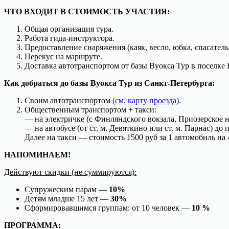
ЧТО ВХОДИТ В СТОИМОСТЬ УЧАСТИЯ:
Общая организация тура.
Работа гида-инструктора.
Предоставление снаряжения (каяк, весло, юбка, спасател
Перекус на маршруте.
Доставка автотранспортом от базы Вуокса Тур в поселке 
Как добраться до базы Вуокса Тур из Санкт-Петербурга:
Своим автотранспортом
(см. карту проезда)
.
Общественным транспортом + такси:
— на электричке (с Финляндского вокзала, Приозерское н
— на автобусе (от ст. м. Девяткино или ст. м. Парнас) до 
Далее на такси — стоимость 1500 руб за 1 автомобиль на 
НАПОМИНАЕМ!
Действуют скидки (не суммируются):
Супружеским парам —
10%
Детям младше 15 лет —
30%
Сформировавшимся группам: от 10 человек —
10 %
ПРОГРАММА: