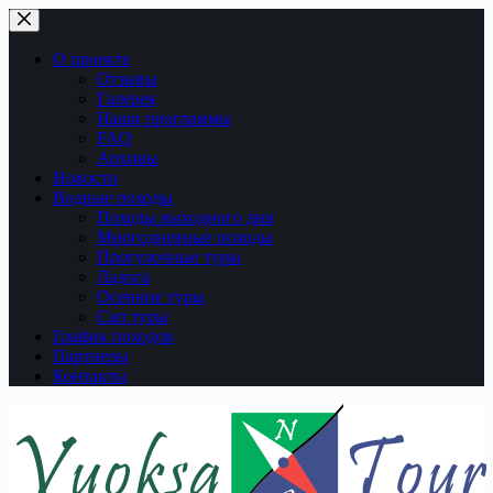
Перейти
к
сути
О проекте
Отзывы
Галерея
Наши программы
FAQ
Архивы
Новости
Водные походы
Походы выходного дня
Многодневные походы
Прогулочные туры
Ладога
Осенние туры
Сап туры
График походов
Партнеры
Контакты