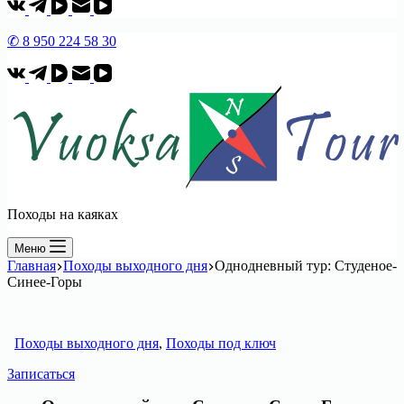
✆ 8 950 224 58 30
Походы на каяках
Меню
Главная
Походы выходного дня
Однодневный тур: Студеное-
Синее-Горы
Походы выходного дня
,
Походы под ключ
Записаться