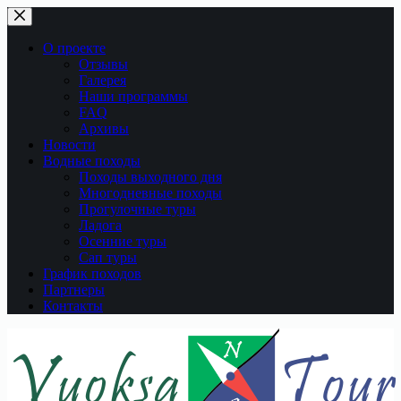
Перейти
к
сути
О проекте
Отзывы
Галерея
Наши программы
FAQ
Архивы
Новости
Водные походы
Походы выходного дня
Многодневные походы
Прогулочные туры
Ладога
Осенние туры
Сап туры
График походов
Партнеры
Контакты