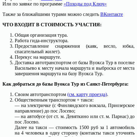
Или по заявке по программе
«Походы под Ключ»
Также за ближайшими турами можно следить
ВКонтакте
ЧТО ВХОДИТ В СТОИМОСТЬ УЧАСТИЯ:
Общая организация тура.
Работа гида-инструктора.
Предоставление снаряжения (каяк, весло, юбка,
спасательный жилет).
Перекус на маршруте.
Доставка автотранспортом от базы Вуокса Тур в поселке
Васильево к месту начала маршрута и выброска от места
завершения маршрута на базу Вуокса Тур.
Как добраться до базы Вуокса Тур из Санкт-Петербурга:
Своим автотранспортом
(см. карту проезда)
.
Общественным транспортом + такси:
— на электричке (с Финляндского вокзала, Приозерское
направление) до пос Лосево;
— на автобусе (от ст. м. Девяткино или ст. м. Парнас) до
пос Лосево.
Далее на такси — стоимость 1500 руб за 1 автомобиль
на 4 человека в одну сторону (контакты такси уточнять