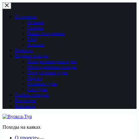
Перейти
к
сути
О проекте
Отзывы
Галерея
Наши программы
FAQ
Архивы
Новости
Водные походы
Походы выходного дня
Многодневные походы
Прогулочные туры
Ладога
Осенние туры
Сап туры
График походов
Партнеры
Контакты
Походы на каяках
О проекте