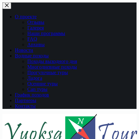
Перейти
к
сути
О проекте
Отзывы
Галерея
Наши программы
FAQ
Архивы
Новости
Водные походы
Походы выходного дня
Многодневные походы
Прогулочные туры
Ладога
Осенние туры
Сап туры
График походов
Партнеры
Контакты