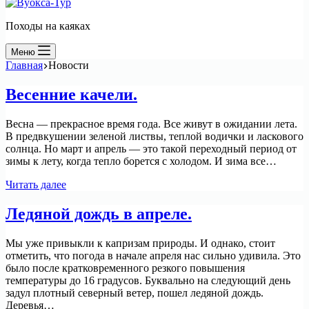
Походы на каяках
Меню
Главная
Новости
Весенние качели.
Весна — прекрасное время года. Все живут в ожидании лета.
В предвкушении зеленой листвы, теплой водички и ласкового
солнца. Но март и апрель — это такой переходный период от
зимы к лету, когда тепло борется с холодом. И зима все…
Весенние
Читать далее
качели.
Ледяной дождь в апреле.
Мы уже привыкли к капризам природы. И однако, стоит
отметить, что погода в начале апреля нас сильно удивила. Это
было после кратковременного резкого повышения
температуры до 16 градусов. Буквально на следующий день
задул плотный северный ветер, пошел ледяной дождь.
Деревья…