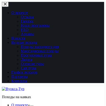
Перейти
к
сути
О проекте
Отзывы
Галерея
Наши программы
FAQ
Архивы
Новости
Водные походы
Походы выходного дня
Многодневные походы
Прогулочные туры
Ладога
Осенние туры
Сап туры
График походов
Партнеры
Контакты
Походы на каяках
О проекте