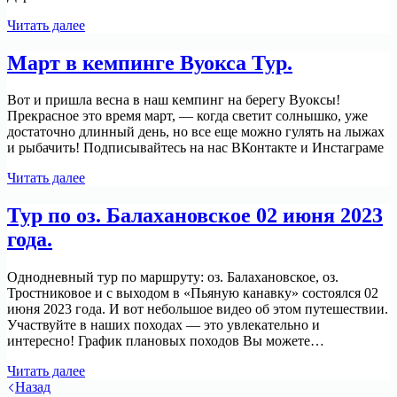
Ледяной
Читать далее
дождь
в
Март в кемпинге Вуокса Тур.
апреле.
Вот и пришла весна в наш кемпинг на берегу Вуоксы!
Прекрасное это время март, — когда светит солнышко, уже
достаточно длинный день, но все еще можно гулять на лыжах
и рыбачить! Подписывайтесь на нас ВКонтакте и Инстаграме
Март
Читать далее
в
кемпинге
Тур по оз. Балахановское 02 июня 2023
Вуокса
года.
Тур.
Однодневный тур по маршруту: оз. Балахановское, оз.
Тростниковое и с выходом в «Пьяную канавку» состоялся 02
июня 2023 года. И вот небольшое видео об этом путешествии.
Участвуйте в наших походах — это увлекательно и
интересно! График плановых походов Вы можете…
Тур
Читать далее
по
Назад