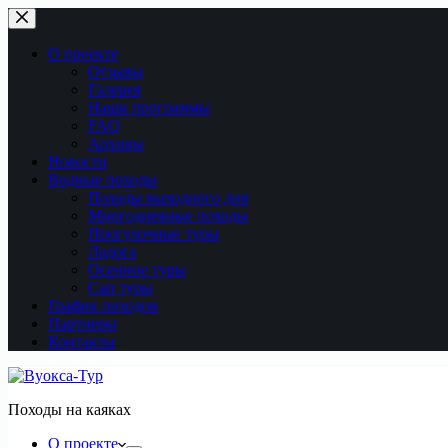
Перейти
к
сути
О проекте
Отзывы
Галерея
Наши программы
FAQ
Архивы
Новости
Водные походы
Походы выходного дня
Многодневные походы
Прогулочные туры
Ладога
Осенние туры
Сап туры
График походов
Партнеры
Контакты
Походы на каяках
О проекте