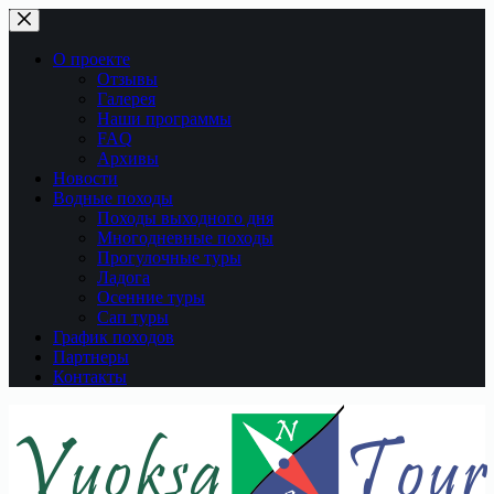
Перейти
к
сути
О проекте
Отзывы
Галерея
Наши программы
FAQ
Архивы
Новости
Водные походы
Походы выходного дня
Многодневные походы
Прогулочные туры
Ладога
Осенние туры
Сап туры
График походов
Партнеры
Контакты