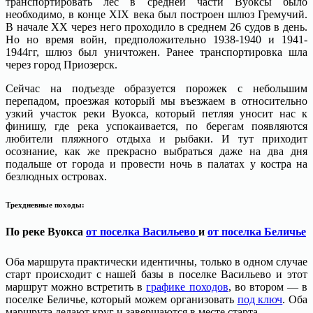
транспортировать лес в средней части Вуоксы было
необходимо, в конце XIX века был построен шлюз Гремучий.
В начале XX через него проходило в среднем 26 судов в день.
Но но время войн, предположительно 1938-1940 и 1941-
1944гг, шлюз был уничтожен. Ранее транспортировка шла
через город Приозерск.
Сейчас на подъезде образуется порожек с небольшим
перепадом, проезжая который мы въезжаем в относительно
узкий участок реки Вуокса, который петляя уносит нас к
финишу, где река успокаивается, по берегам появляются
любители пляжного отдыха и рыбаки. И тут приходит
осознание, как же прекрасно выбраться даже на два дня
подальше от города и провести ночь в палатах у костра на
безлюдных островах.
Трехдневные походы:
По реке Вуокса
от поселка Васильево
и
от поселка Беличье
Оба маршрута практически идентичны, только в одном случае
старт происходит с нашей базы в поселке Васильево и этот
маршрут можно встретить в
графике походов
, во втором — в
поселке Беличье, который можем организовать
под ключ
. Оба
маршрута делают круг и завершаются в месте старта.