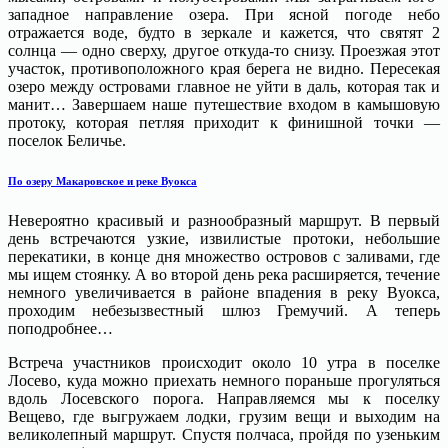
западное направление озера. При ясной погоде небо
отражается воде, будто в зеркале и кажется, что святят 2
солнца — одно сверху, другое откуда-то снизу. Проезжая этот
участок, противоположного края берега не видно. Пересекая
озеро между островами главное не уйти в даль, которая так и
манит… Завершаем наше путешествие входом в камышовую
протоку, которая петляя приходит к финишной точки —
поселок Беличье.
По озеру Макаровское и реке Вуокса
Невероятно красивый и разнообразный маршрут. В первый
день встречаются узкие, извилистые протоки, небольшие
перекатики, в конце дня множество островов с заливами, где
мы ищем стоянку. А во второй день река расширяется, течение
немного увеличивается в районе впадения в реку Вуокса,
проходим небезызвестный шлюз Гремучий. А теперь
поподробнее…
Встреча участников происходит около 10 утра в поселке
Лосево, куда можно приехать немного пораньше прогуляться
вдоль Лосевского порога. Направляемся мы к поселку
Вещево, где выгружаем лодки, грузим вещи и выходим на
великолепный маршрут. Спустя полчаса, пройдя по узеньким