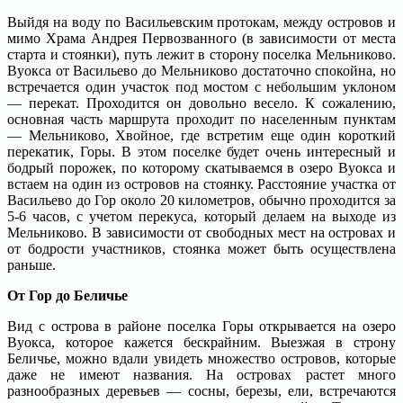
Выйдя на воду по Васильевским протокам, между островов и
мимо Храма Андрея Первозванного (в зависимости от места
старта и стоянки), путь лежит в сторону поселка Мельниково.
Вуокса от Васильево до Мельниково достаточно спокойна, но
встречается один участок под мостом с небольшим уклоном
— перекат. Проходится он довольно весело. К сожалению,
основная часть маршрута проходит по населенным пунктам
— Мельниково, Хвойное, где встретим еще один короткий
перекатик, Горы. В этом поселке будет очень интересный и
бодрый порожек, по которому скатываемся в озеро Вуокса и
встаем на один из островов на стоянку. Расстояние участка от
Васильево до Гор около 20 километров, обычно проходится за
5-6 часов, с учетом перекуса, который делаем на выходе из
Мельниково. В зависимости от свободных мест на островах и
от бодрости участников, стоянка может быть осуществлена
раньше.
От Гор до Беличье
Вид с острова в районе поселка Горы открывается на озеро
Вуокса, которое кажется бескрайним. Выезжая в строну
Беличье, можно вдали увидеть множество островов, которые
даже не имеют названия. На островах растет много
разнообразных деревьев — сосны, березы, ели, встречаются