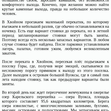
большинстве своем, заросшие камышом, без возможности
комфортного выхода. Конечно, при желании можно найти
крутые каменные выхода, правда на небольшое количество
человек.
В Хвойном проезжаем маленький перекатик, по которому
въезжаем в небольшой разлив, где обычно останавливаемся на
ночевку. Есть еще вариант стоянки до переката, но в летний
период запланированные стоянки могут быть заняты.
Поэтому всегда есть несколько запасных вариантов. В любом
случае стоянка будет найдена. После парковки устанавливаем
лагерь, палатки, готовим ужим, любуемся великолепным
закатом.
После переката в Хвойном, пересекая плёс подъезжаем к
поселку Горы, где, получив море эмоций, скатываемся по
несложному порогу прямиком к выходу из этого поселка.
Далее выходим к островам большой Вуоксы, где в самый пик
лета находим стоянку, так как предыдущие варианты были
заняты.
Во второй день нас ждет пересечение жемчужины в ожерелье
озер Карельского перешейка — озера Вуокса, площадь
которого составляет 95,6 квадратных километров. Берега
озера извилистые, с многочисленными заливами, бухтами,
мысами, островами и полуостровами. Мы затрагиваем юго-