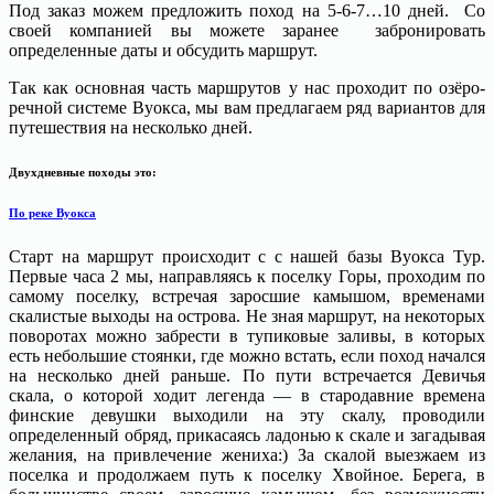
Под заказ можем предложить поход на 5-6-7…10 дней. Со
своей компанией вы можете заранее забронировать
определенные даты и обсудить маршрут.
Так как основная часть маршрутов у нас проходит по озёро-
речной системе Вуокса, мы вам предлагаем ряд вариантов для
путешествия на несколько дней.
Двухдневные походы это:
По реке Вуокса
Старт на маршрут происходит с с нашей базы Вуокса Тур.
Первые часа 2 мы, направляясь к поселку Горы, проходим по
самому поселку, встречая заросшие камышом, временами
скалистые выходы на острова. Не зная маршрут, на некоторых
поворотах можно забрести в тупиковые заливы, в которых
есть небольшие стоянки, где можно встать, если поход начался
на несколько дней раньше. По пути встречается Девичья
скала, о которой ходит легенда — в стародавние времена
финские девушки выходили на эту скалу, проводили
определенный обряд, прикасаясь ладонью к скале и загадывая
желания, на привлечение жениха:) За скалой выезжаем из
поселка и продолжаем путь к поселку Хвойное. Берега, в