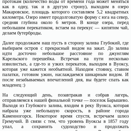
протокам (количество воды от времени года может меняться
как в одну, так и в другую строну), выходим в озеро
Макаровское, площадь которого составляем 5,2 квадратных
километра. Озеро имеет продолговатую форму с юга на север,
средняя глубина около 6 метров. В конце озера, перед
небольшим перекатиком, встаем на перекус — кипятим чай,
делаем бутерброды.
Далее продолжаем наш пусть в сторону залива Глубокий, где
выбираем остров с прекрасный видом на закат. До залива
идти досточно небольшое расстояние по джунглям
Карельского перешейка. Встречая на пути несколько
извилистых, а где-то и узких перекатов, выходим в Вуоксу,
которая уже кажется необъятной. Находим стоянку, ставим
палатки, готовим ужин, наслаждаемся шикарным видом. И
после незабываемых впечатлений дня, вы будете спать как
младенец :)
На следующий день, позавтракав и собрав лагерь,
отправляемся к нашей финальной точке — поселок Барышево.
Выходя из Глубокого залива, входим в реку Вуокса, которая
набрала уже небольшую скорость, в районе города
Каменногорск. Некоторое время спустя, встречаем шлюз
Гремучий. В связи с тем, что уровень Вуоксы в 1857 году
упал, а сохранить судоходство и продолжать