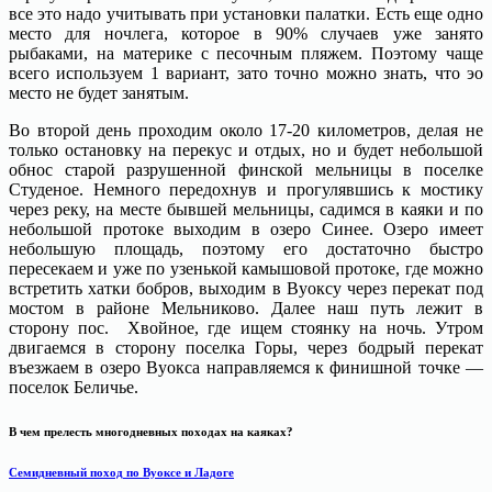
все это надо учитывать при установки палатки. Есть еще одно
место для ночлега, которое в 90% случаев уже занято
рыбаками, на материке с песочным пляжем. Поэтому чаще
всего используем 1 вариант, зато точно можно знать, что эо
место не будет занятым.
Во второй день проходим около 17-20 километров, делая не
только остановку на перекус и отдых, но и будет небольшой
обнос старой разрушенной финской мельницы в поселке
Студеное. Немного передохнув и прогулявшись к мостику
через реку, на месте бывшей мельницы, садимся в каяки и по
небольшой протоке выходим в озеро Синее. Озеро имеет
небольшую площадь, поэтому его достаточно быстро
пересекаем и уже по узенькой камышовой протоке, где можно
встретить хатки бобров, выходим в Вуоксу через перекат под
мостом в районе Мельниково. Далее наш путь лежит в
сторону пос. Хвойное, где ищем стоянку на ночь. Утром
двигаемся в сторону поселка Горы, через бодрый перекат
въезжаем в озеро Вуокса направляемся к финишной точке —
поселок Беличье.
В чем прелесть многодневных походах на каяках?
Семидневный поход по Вуоксе и Ладоге