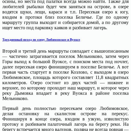
осины, но места под палатки всегда можно найти. Также для
любителей рыбалки будет чем заняться на острове, в озере
водятся щуки, лещи, караси и т.п. Пересекая озеро к югу,
входим в протоки близ поселка Беличье. Где по одному
маршруту группа выходит и собирается домой, а по другому
ищет место под парковку каяков и разбивает лагерь.
Трехдневный поход по озеру Любимовское и Вуоксе
Второй и третий день маршруты совпадает с вышеописанным
— частично затрагивается поселок Мельниково, затем через
Горы выход к большой Вуоксе, с поиском места под ночлег,
далее пересекая озеро финишируем в поселке Беличье. А вот
первая часть стартует в поселке Козлово, с выходом в озеро
Любимовское, площадь которого составляет 11,8 квадратных
километров. Озеро состоит из двух частей — нижнее и
верхнее, по которому проходит наш маршрут, и которое через
реку Дымовка впадает в реку Вуокса в районе поселка
Мельниково.
Первый день полностью пересекаем озеро Любимовское,
делая остановку на скалистом острове на перекус.
Финишируя в конце озера, входим в узкую, извилистую
протоку и разбиваем палаточный лагерь на берегу реки. На
берегу встречается много валунов, поляна не всегда ровная —