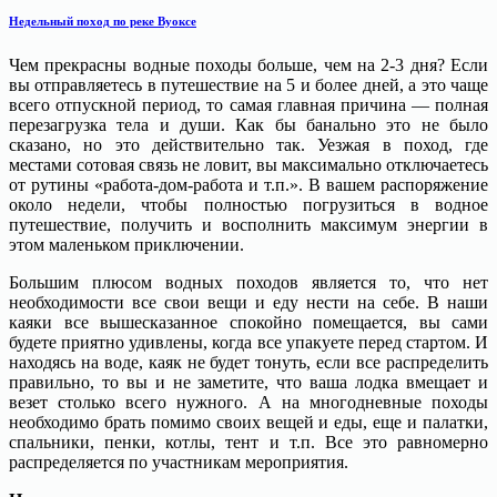
Недельный поход по реке Вуоксе
Чем прекрасны водные походы больше, чем на 2-3 дня? Если
вы отправляетесь в путешествие на 5 и более дней, а это чаще
всего отпускной период, то самая главная причина — полная
перезагрузка тела и души. Как бы банально это не было
сказано, но это действительно так. Уезжая в поход, где
местами сотовая связь не ловит, вы максимально отключаетесь
от рутины «работа-дом-работа и т.п.». В вашем распоряжение
около недели, чтобы полностью погрузиться в водное
путешествие, получить и восполнить максимум энергии в
этом маленьком приключении.
Большим плюсом водных походов является то, что нет
необходимости все свои вещи и еду нести на себе. В наши
каяки все вышесказанное спокойно помещается, вы сами
будете приятно удивлены, когда все упакуете перед стартом. И
находясь на воде, каяк не будет тонуть, если все распределить
правильно, то вы и не заметите, что ваша лодка вмещает и
везет столько всего нужного. А на многодневные походы
необходимо брать помимо своих вещей и еды, еще и палатки,
спальники, пенки, котлы, тент и т.п. Все это равномерно
распределяется по участникам мероприятия.