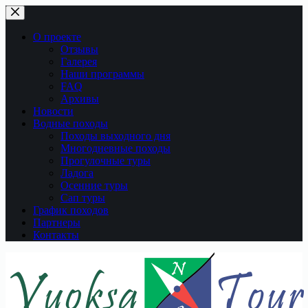
Перейти
к
сути
О проекте
Отзывы
Галерея
Наши программы
FAQ
Архивы
Новости
Водные походы
Походы выходного дня
Многодневные походы
Прогулочные туры
Ладога
Осенние туры
Сап туры
График походов
Партнеры
Контакты