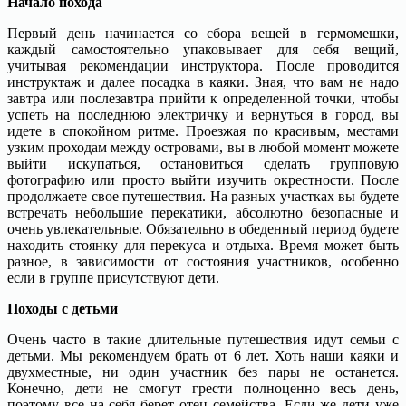
Начало похода
Первый день начинается со сбора вещей в гермомешки,
каждый самостоятельно упаковывает для себя вещий,
учитывая рекомендации инструктора. После проводится
инструктаж и далее посадка в каяки. Зная, что вам не надо
завтра или послезавтра прийти к определенной точки, чтобы
успеть на последнюю электричку и вернуться в город, вы
идете в спокойном ритме. Проезжая по красивым, местами
узким проходам между островами, вы в любой момент можете
выйти искупаться, остановиться сделать групповую
фотографию или просто выйти изучить окрестности. После
продолжаете свое путешествия. На разных участках вы будете
встречать небольшие перекатики, абсолютно безопасные и
очень увлекательные. Обязательно в обеденный период будете
находить стоянку для перекуса и отдыха. Время может быть
разное, в зависимости от состояния участников, особенно
если в группе присутствуют дети.
Походы с детьми
Очень часто в такие длительные путешествия идут семьи с
детьми. Мы рекомендуем брать от 6 лет. Хоть наши каяки и
двухместные, ни один участник без пары не останется.
Конечно, дети не смогут грести полноценно весь день,
поэтому все на себя берет отец семейства. Если же дети уже