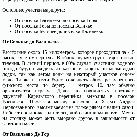
Основные участки маршрута:
От поселка Васильево до поселка Горы
От поселка Горы до поселка Беличье
От поселка Беличье до поселка Васильево
От Беличье до Васильево
Расстояние около 15 километров, которое проходится за 4-5
часов, с учетом перекуса. В обоих случаях группа идет против
течения. В летний период, в 80% случая, участники водного
похода будут выходить из каяков и тащить по мелководью
лодки, так как летом воды на некоторый участков совсем
мало. Также на пути будем совершать обнос разрушенного
финского моста по берегу — метров 10, там обычно
организуется перекус. Далее по извилистым протокам
джунглей Карельского перешейка выходим в поселок
Васильево. Проезжая между островов и Храма Андрея
Первозванного, высаживаемся на пляже рядом с нашей базой.
Либо это остановка на ночлег, либо финиш маршрута. Место
на стоянку может быть выбрано другое, в зависимости от
занятости места.
От Васильево До Гор