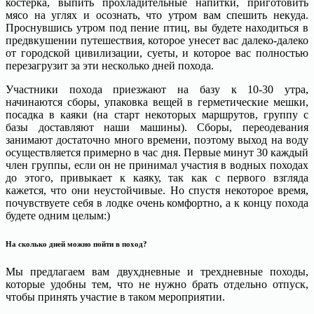
костерка, выпить прохладительные напитки, приготовить
мясо на углях и осознать, что утром вам спешить некуда.
Проснувшись утром под пение птиц, вы будете находиться в
предвкушении путешествия, которое унесет вас далеко-далеко
от городской цивилизации, суеты, и которое вас полностью
перезагрузит за эти несколько дней похода.
Участники похода приезжают на базу к 10-30 утра,
начинаются сборы, упаковка вещей в герметические мешки,
посадка в каяки (на старт некоторых маршрутов, группу с
базы доставляют наши машины). Сборы, переодевания
занимают достаточно много времени, поэтому выход на воду
осуществляется примерно в час дня. Первые минут 30 каждый
член группы, если он не принимал участия в водных походах
до этого, привыкает к каяку, так как с первого взгляда
кажется, что они неустойчивые. Но спустя некоторое время,
почувствуете себя в лодке очень комфортно, а к концу похода
будете одним целым:)
На сколько дней можно пойти в поход?
Мы предлагаем вам двухдневные и трехдневные походы,
которые удобны тем, что не нужно брать отдельно отпуск,
чтобы принять участие в таком мероприятии.