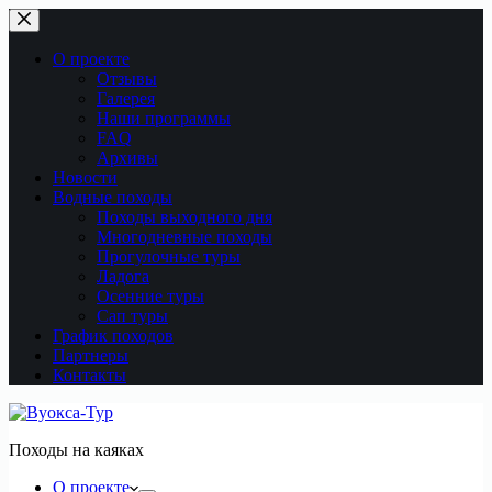
Перейти
к
сути
О проекте
Отзывы
Галерея
Наши программы
FAQ
Архивы
Новости
Водные походы
Походы выходного дня
Многодневные походы
Прогулочные туры
Ладога
Осенние туры
Сап туры
График походов
Партнеры
Контакты
Походы на каяках
О проекте